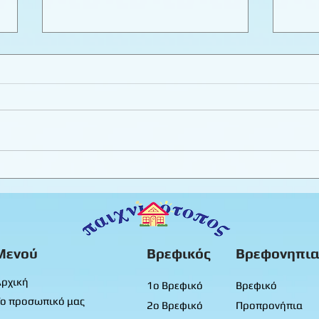
Εργαστήριο πλαστελίνης
Καλο
φύλλ
Προ
Μενού
Βρεφικός
Βρεφονηπια
ρχική
1ο Βρεφικό
Βρεφικό
ο προσωπικό μας
2ο Βρεφικό
Προπρονήπια