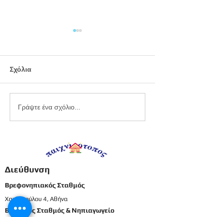
Σχόλια
Εργαστήριο
Καλοκαιρινό
Γράψτε ένα σχόλιο...
πλαστελίνης
προγραφικό φ
εργασίας -
Προπρονήπια
Διεύθυνση
Βρεφονηπιακός Σταθμός
Χατζοπούλου 4, Αθήνα
Βρεφικός Σταθμός & Νηπιαγωγείο