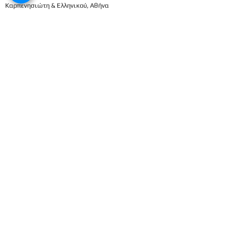
Καρπενησιώτη & Ελληνικού, Αθήνα
210698337
2106911833
8
Μενού
Αρχική
Το προσωπικό μας
Εκπαιδευτικό πρόγραμμα
Εγγραφές & Δικαιολογητικά
Παροχές
Δραστηριότητες
Επικοινωνία
Είσοδος γονέων
Βρεφικός
Βρεφονηπιακός
1ο Βρεφικό
Βρεφικό
2ο Βρεφικό
Προπρονήπια
3ο Βρεφικό
Προνήπια (μικρα) 1ο
4ο Βρεφικό
Προνήπια (μικρα) 2ο
Νηπιαγωγείο