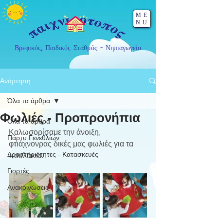
ME
NU
Βρεφικός, Παιδικός Σταθμός - Νηπιαγωγείο
Ανάρτηση
Όλα τα άρθρα
Φωλιές - Προπρονήπια
Όλα τα άρθρα
Καλωσορίσαμε την άνοιξη, 
Πάρτυ Γενεθλίων
φτιάχνονρας δικές μας φωλιές για τα 
Δραστηριότητες - Κατασκευές
πουλάκια.
Γιορτές
Ανακοινώσεις