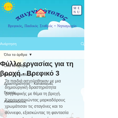
ME
NU
Βρεφικός, Παιδικός Σταθμός - Νηπιαγωγείο
Ανάρτηση
Όλα τα άρθρα
Φύλλα εργασίας για τη
Όλα τα άρθρα
βροχή - Βρεφικό 3
Πάρτυ Γενεθλίων
Τα παιδιά ασχοληθηκαν με μια 
Δραστηριότητες - Κατασκευές
δημιουργική δραστηριότητα 
Γιορτές
ζωγραφικής με θέμα τη βροχή. 
Χρησιμοποιώντας μαρκαδόρους 
Ανακοινώσεις
χρωμάτισαν τις σταγόνες και το 
σύννεφο, εξασκώντας τη φαντασία 