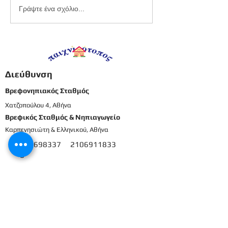
Εργαστήριο
Καλοκαιρινό
Γράψτε ένα σχόλιο...
πλαστελίνης
προγραφικό φ
εργασίας -
Προπρονήπια
Διεύθυνση
Βρεφονηπιακός Σταθμός
Χατζοπούλου 4, Αθήνα
Βρεφικός Σταθμός & Νηπιαγωγείο
Καρπενησιώτη & Ελληνικού, Αθήνα
210698337
2106911833
8
Μενού
Αρχική
Το προσωπικό μας
Εκπαιδευτικό πρόγραμμα
Εγγραφές & Δικαιολογητικά
Παροχές