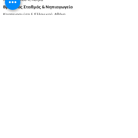
Βρεφικός Σταθμός & Νηπιαγωγείο
Καρπενησιώτη & Ελληνικού, Αθήνα
210698337
2106911833
8
Μενού
Αρχική
Το προσωπικό μας
Εκπαιδευτικό πρόγραμμα
Εγγραφές & Δικαιολογητικά
Παροχές
Δραστηριότητες
Επικοινωνία
Είσοδος γονέων
Βρεφικός
Βρεφονηπιακός
1ο Βρεφικό
Βρεφικό
2ο Βρεφικό
Προπρονήπια
3ο Βρεφικό
Προνήπια (μικρα) 1ο
4ο Βρεφικό
Προνήπια (μικρα) 2ο