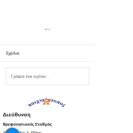
Σχόλια
Εργαστήριο
Καλοκαιρινό
Γράψτε ένα σχόλιο...
πλαστελίνης
προγραφικό φ
εργασίας -
Προπρονήπια
Διεύθυνση
Βρεφονηπιακός Σταθμός
Χατζοπούλου 4, Αθήνα