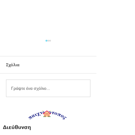
Σχόλια
Εργαστήριο
Καλοκαιρινό
Γράψτε ένα σχόλιο...
πλαστελίνης
προγραφικό φ
εργασίας -
Προπρονήπια
Διεύθυνση