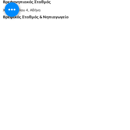
Βρεφονηπιακός Σταθμός
Χατζοπούλου 4, Αθήνα
Βρεφικός Σταθμός & Νηπιαγωγείο
Καρπενησιώτη & Ελληνικού, Αθήνα
210698337
2106911833
8
Μενού
Αρχική
Το προσωπικό μας
Εκπαιδευτικό πρόγραμμα
Εγγραφές & Δικαιολογητικά
Παροχές
Δραστηριότητες
Επικοινωνία
Είσοδος γονέων
Βρεφικός
Βρεφονηπιακός
1ο Βρεφικό
Βρεφικό
2ο Βρεφικό
Προπρονήπια