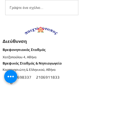
Εργαστήριο
Καλοκαιρινό
Γράψτε ένα σχόλιο...
πλαστελίνης
προγραφικό φ
εργασίας -
Προπρονήπια
Διεύθυνση
Βρεφονηπιακός Σταθμός
Χατζοπούλου 4, Αθήνα
Βρεφικός Σταθμός & Νηπιαγωγείο
Καρπενησιώτη & Ελληνικού, Αθήνα
210698337
2106911833
8
Μενού
Αρχική
Το προσωπικό μας
Εκπαιδευτικό πρόγραμμα
Εγγραφές & Δικαιολογητικά