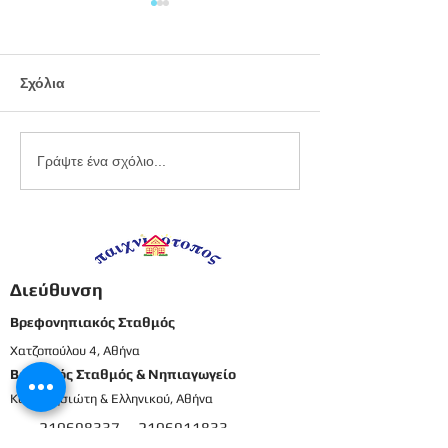
Σχόλια
Εργαστήριο
Καλοκαιρινό
Γράψτε ένα σχόλιο...
πλαστελίνης
προγραφικό φ
εργασίας -
Προπρονήπια
Διεύθυνση
Βρεφονηπιακός Σταθμός
Χατζοπούλου 4, Αθήνα
Βρεφικός Σταθμός & Νηπιαγωγείο
Καρπενησιώτη & Ελληνικού, Αθήνα
210698337
2106911833