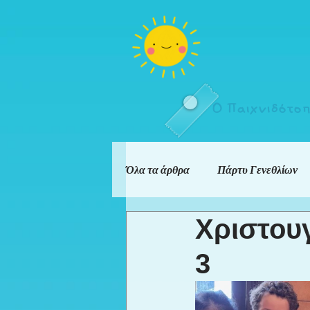
Ο Παιχνιδότο
Όλα τα άρθρα
Πάρτυ Γενεθλίων
Χριστουγ
3