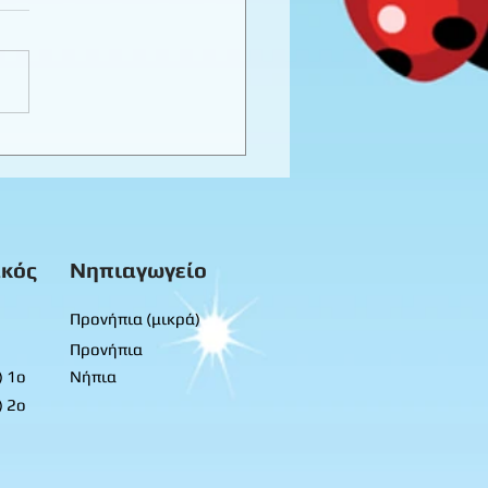
καιρινό προγραφικό
ο εργασίας -
προνήπια
κός
Νηπιαγωγείο
Προνήπια (μικρά)
Προνήπια
) 1ο
Νήπια
) 2ο