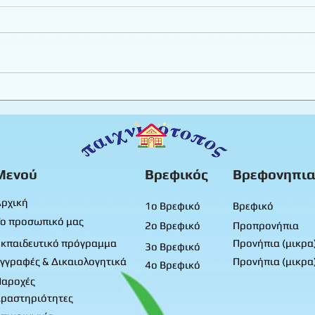
Εργαστήριο πλαστελίνης
Καλο
φύλλ
Προ
Μενού
Βρεφικός
Βρεφονηπια
ρχική
1ο Βρεφικό
Βρεφικό
ο προσωπικό μας
2ο Βρεφικό
Προπρονήπια
κπαιδευτικό πρόγραμμα
Προνήπια (μικρα
3ο Βρεφικό
γγραφές & Δικαιολογητικά
Προνήπια (μικρα
4ο Βρεφικό
Παροχές
ραστηριότητες