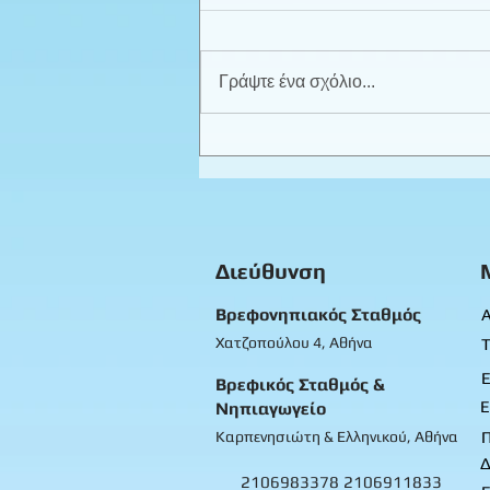
Γράψτε ένα σχόλιο...
Καλοκαιρινά παιχνίδια -
Προπρονήπια
Διεύθυνση
Βρεφονηπιακός Σταθμός
Α
Χατζοπούλου 4, Αθήνα
Τ
Ε
Βρεφικός Σταθμός &
Ε
Νηπιαγωγείο
Καρπενησιώτη & Ελληνικού, Αθήνα
Δ
2106983378
2106911833