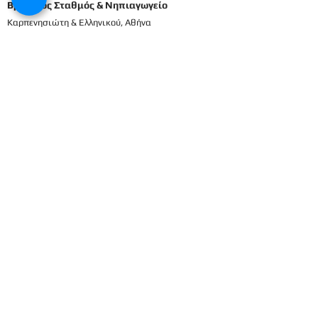
Βρεφικός Σταθμός & Νηπιαγωγείο
Καρπενησιώτη & Ελληνικού, Αθήνα
210698337
2106911833
8
Μενού
Αρχική
Το προσωπικό μας
Εκπαιδευτικό πρόγραμμα
Εγγραφές & Δικαιολογητικά
Παροχές
Δραστηριότητες
Επικοινωνία
Είσοδος γονέων
Βρεφικός
Βρεφονηπιακός
1ο Βρεφικό
Βρεφικό
2ο Βρεφικό
Προπρονήπια
3ο Βρεφικό
Προνήπια (μικρα) 1ο
4ο Βρεφικό
Προνήπια (μικρα) 2ο