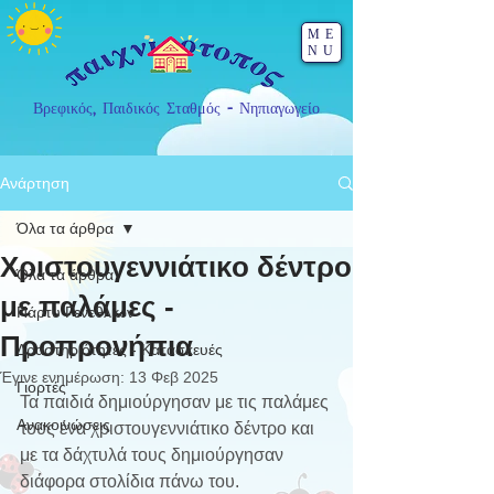
ME
NU
Βρεφικός, Παιδικός Σταθμός - Νηπιαγωγείο
Ανάρτηση
Όλα τα άρθρα
Χριστουγεννιάτικο δέντρο
Όλα τα άρθρα
με παλάμες -
Πάρτυ Γενεθλίων
Προπρονήπια
Δραστηριότητες - Κατασκευές
Έγινε ενημέρωση:
13 Φεβ 2025
Γιορτές
Τα παιδιά δημιούργησαν με τις παλάμες 
Ανακοινώσεις
τους ένα χριστουγεννιάτικο δέντρο και 
με τα δάχτυλά τους δημιούργησαν 
διάφορα στολίδια πάνω του.