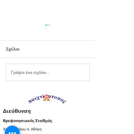
Σχόλια
Εργαστήριο
Καλοκαιρινό
Γράψτε ένα σχόλιο...
πλαστελίνης
προγραφικό φ
εργασίας -
Προπρονήπια
Διεύθυνση
Βρεφονηπιακός Σταθμός
Χατζοπούλου 4, Αθήνα