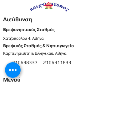
Διεύθυνση
Βρεφονηπιακός Σταθμός
Χατζοπούλου 4, Αθήνα
Βρεφικός Σταθμός & Νηπιαγωγείο
Καρπενησιώτη & Ελληνικού, Αθήνα
210698337
2106911833
8
Μενού
Αρχική
Το προσωπικό μας
Εκπαιδευτικό πρόγραμμα
Εγγραφές & Δικαιολογητικά
Παροχές
Δραστηριότητες
Επικοινωνία
Είσοδος γονέων