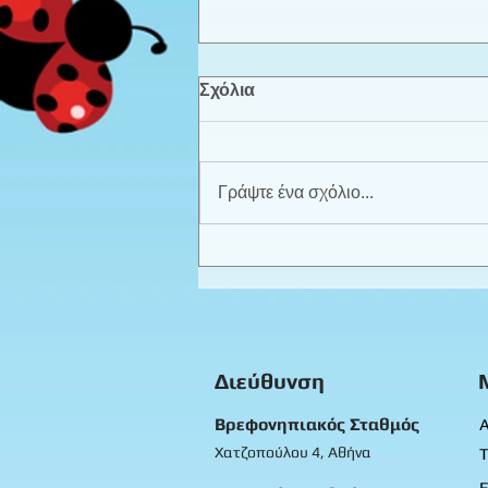
Σχόλια
Γράψτε ένα σχόλιο...
Καλοκαιρινά παιχνίδια -
Προπρονήπια
Διεύθυνση
Βρεφονηπιακός Σταθμός
Α
Χατζοπούλου 4, Αθήνα
Τ
Ε