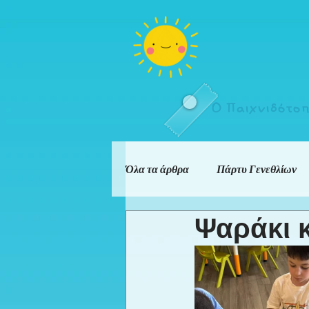
Ο Παιχνιδότο
Όλα τα άρθρα
Πάρτυ Γενεθλίων
Ψαράκι κ