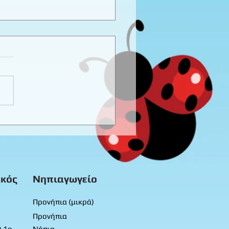
καιρινό προγραφικό
ο εργασίας -
προνήπια
κός
Νηπιαγωγείο
Προνήπια (μικρά)
Προνήπια
) 1ο
Νήπια