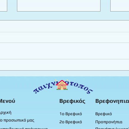
Εργαστήριο πλαστελίνης
Καλο
φύλλ
Προ
Μενού
Βρεφικός
Βρεφονηπια
ρχική
1ο Βρεφικό
Βρεφικό
ο προσωπικό μας
2ο Βρεφικό
Προπρονήπια
κπαιδευτικό πρόγραμμα
Προνήπια (μικρα