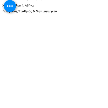
Χατζοπούλου 4, Αθήνα
Βρεφικός Σταθμός & Νηπιαγωγείο
Καρπενησιώτη & Ελληνικού, Αθήνα
210698337
2106911833
8
Μενού
Αρχική
Το προσωπικό μας
Εκπαιδευτικό πρόγραμμα
Εγγραφές & Δικαιολογητικά
Παροχές
Δραστηριότητες
Επικοινωνία
Είσοδος γονέων
Βρεφικός
Βρεφονηπιακός
1ο Βρεφικό
Βρεφικό
2ο Βρεφικό
Προπρονήπια
3ο Βρεφικό
Προνήπια (μικρα) 1ο