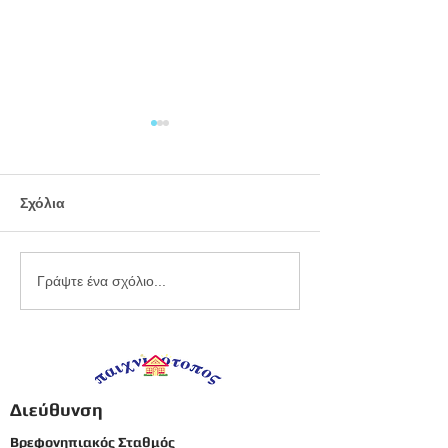
Σχόλια
Γιορτή 25ης Μαρτίου -
Γιορτή 25ης Μαρ
Γράψτε ένα σχόλιο...
Παιχνιδότοπος 3
Παιχνιδότοπος 
Διεύθυνση
Βρεφονηπιακός Σταθμός